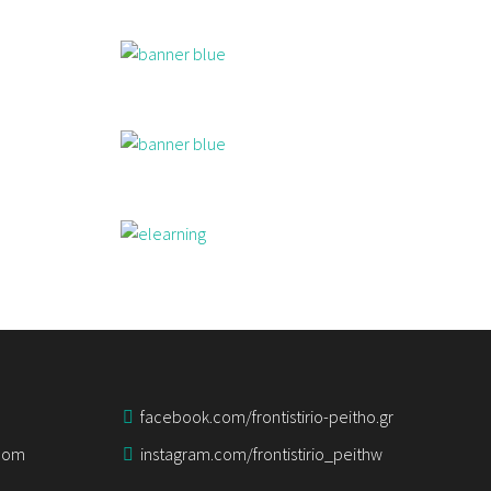
facebook.com/frontistirio-peitho.gr
.com
instagram.com/frontistirio_peithw