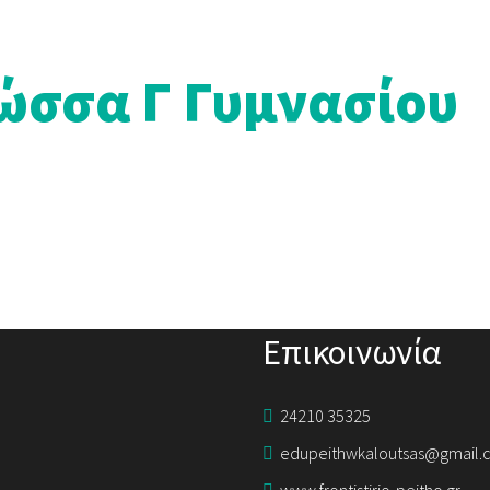
ώσσα Γ Γυμνασίου
Επικοινωνία
24210 35325
edupeithwkaloutsas@gmail