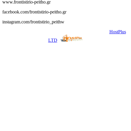
www.frontistirio-peitho.gr
facebook.com/frontistirio-peitho.gr
instagram.com/frontistirio_peithw
© 2017 All Rights Reserved. | Φιλοξενία & Κατασκευή
HostPlus
LTD